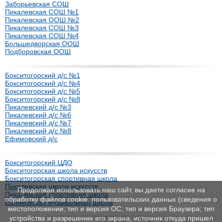
Заборьевская СОШ
Пикалевская СОШ №1
Пикалевская ООШ №2
Пикалевская СОШ №3
Пикалевская СОШ №4
Большедворская ООШ
Подборовская ООШ
Бокситогорский д/с №1
Бокситогорский д/с №4
Бокситогорский д/с №5
Бокситогорский д/с №8
Пикалевский д/с №3
Пикалевский д/с №6
Пикалевский д/с №7
Пикалевский д/с №8
Ефимовский д/с
Бокситогорский ЦДО
Бокситогорская школа искусств
Бокситогорская спортивная школа
Пикалевская школа искусств
Продолжая использовать наш сайт, вы даете согласие на
Пикалевская спортивная школа
обработку файлов cookie, пользовательских данных (сведения о
Ефимовская музыкальная школа
местоположении; тип и версия ОС; тип и версия Браузера; тип
устройства и разрешение его экрана; источник откуда пришел