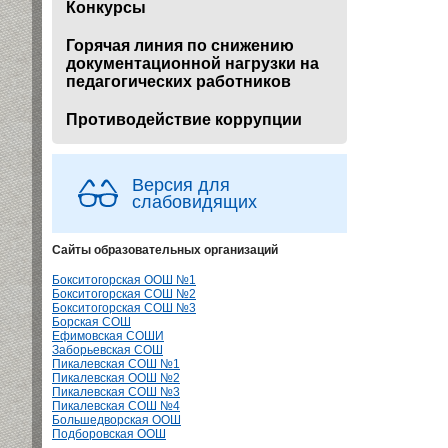
Конкурсы
Горячая линия по снижению
документационной нагрузки на
педагогических работников
Противодействие коррупции
Версия для
слабовидящих
Сайты образовательных организаций
Бокситогорская ООШ №1
Бокситогорская СОШ №2
Бокситогорская СОШ №3
Борская СОШ
Ефимовская СОШИ
Заборьевская СОШ
Пикалевская СОШ №1
Пикалевская ООШ №2
Пикалевская СОШ №3
Пикалевская СОШ №4
Большедворская ООШ
Подборовская ООШ