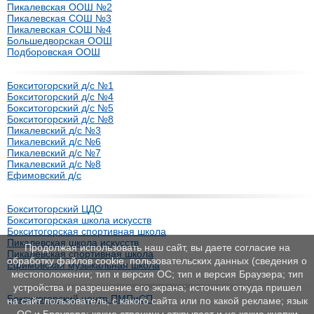
Пикалевская ООШ №2
Пикалевская СОШ №3
Пикалевская СОШ №4
Большедворская ООШ
Подборовская ООШ
Бокситогорский д/с №1
Бокситогорский д/с №4
Бокситогорский д/с №5
Бокситогорский д/с №8
Пикалевский д/с №3
Пикалевский д/с №6
Пикалевский д/с №7
Пикалевский д/с №8
Ефимовский д/с
Бокситогорский ЦДО
Бокситогорская школа искусств
Бокситогорская спортивная школа
Пикалевская школа искусств
Продолжая использовать наш сайт, вы даете согласие на
Пикалевская спортивная школа
обработку файлов cookie, пользовательских данных (сведения о
Ефимовская музыкальная школа
местоположении; тип и версия ОС; тип и версия Браузера; тип
устройства и разрешение его экрана; источник откуда пришел
Бокситогорский центр ПМПиСП
на сайт пользователь; с какого сайта или по какой рекламе; язык