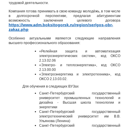
трудовой деятельности.
Компания готова принимать в свою команду молодёжь, в том числе
в долгосрочной перспективе, предлагая абитуриентам
возможность заключения целевого договора
https://www.adm.boksitogorsk.ru/region/ser/gos-obr-
zakaz.php
Особенно актуальными являются следующие направления
высшего профессионального образования:
«Релейная защита и автоматизация
электроэнергетических систем», код ОКСО
2.13.02.06
«Электро- и теплоэнергетика», код ОКСО
2.13.00.00
«Электроэнергетика и электротехника», код
ОКСО 2.13.03.02.
Для обучения в следующих ВУЗах
Санкт-Петербургский государственный
университет промышленных технологий и
дизайна - Высшая школа технологии и
энергетики
Санкт-Петербургский государственный
электротехнический университет им В.В.
Ульянова (Ленина)
Санкт-Петербургский государственный