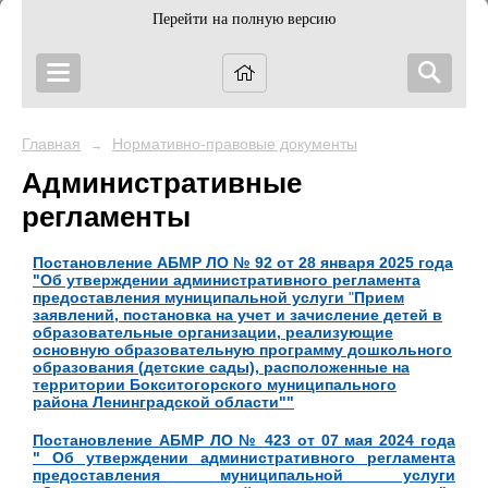
Перейти на полную версию
Главная
Нормативно-правовые документы
→
Административные
регламенты
Постановление АБМР ЛО № 92 от 28 января 2025 года
"
Об утверждении административного регламента
предоставления муниципальной услуги
"
Прием
заявлений, постановка на учет и зачисление детей в
образовательные организации, реализующие
основную образовательную программу дошкольного
образования (детские сады), расположенные на
территории Бокситогорского муниципального
района Ленинградской области""
Постановление АБМР ЛО № 423 от 07 мая 2024 года
"
Об утверждении административного регламента
предоставления муниципальной услуги