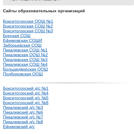
Сайты образовательных организаций
Бокситогорская ООШ №1
Бокситогорская СОШ №2
Бокситогорская СОШ №3
Борская СОШ
Ефимовская СОШИ
Заборьевская СОШ
Пикалевская СОШ №1
Пикалевская ООШ №2
Пикалевская СОШ №3
Пикалевская СОШ №4
Большедворская ООШ
Подборовская ООШ
Бокситогорский д/с №1
Бокситогорский д/с №4
Бокситогорский д/с №5
Бокситогорский д/с №8
Пикалевский д/с №3
Пикалевский д/с №6
Пикалевский д/с №7
Пикалевский д/с №8
Ефимовский д/с