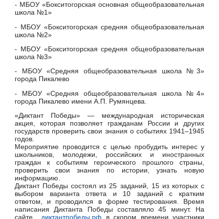
- МБОУ «Бокситогорская основная общеобразовательная
школа №1»
- МБОУ «Бокситогорская средняя общеобразовательная
школа №2»
- МБОУ «Бокситогорская средняя общеобразовательная
школа №3»
- МБОУ «Средняя общеобразовательная школа №3»
города Пикалево
- МБОУ «Средняя общеобразовательная школа №4»
города Пикалево имени А.П. Румянцева.
«Диктант Победы» — международная историческая
акция, которая позволяет гражданам России и других
государств проверить свои знания о событиях 1941–1945
годов.
Мероприятие проводится с целью пробудить интерес у
школьников, молодежи, российских и иностранных
граждан к событиям героического прошлого страны,
проверить свои знания по истории, узнать новую
информацию.
Диктант Победы состоял из 25 заданий, 15 из которых с
выбором варианта ответа и 10 заданий с кратким
ответом, и проводился в форме тестирования. Время
написания Диктанта Победы составляло 45 минут.
На
сайте
диктантпобеды.рф
в скором времени участники