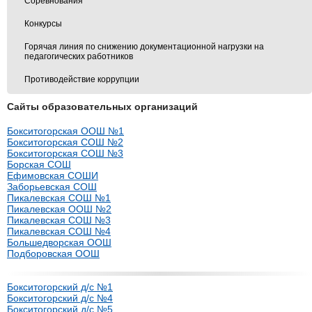
Соревнования
Конкурсы
Горячая линия по снижению документационной нагрузки на
педагогических работников
Противодействие коррупции
Сайты образовательных организаций
Бокситогорская ООШ №1
Бокситогорская СОШ №2
Бокситогорская СОШ №3
Борская СОШ
Ефимовская СОШИ
Заборьевская СОШ
Пикалевская СОШ №1
Пикалевская ООШ №2
Пикалевская СОШ №3
Пикалевская СОШ №4
Большедворская ООШ
Подборовская ООШ
Бокситогорский д/с №1
Бокситогорский д/с №4
Бокситогорский д/с №5