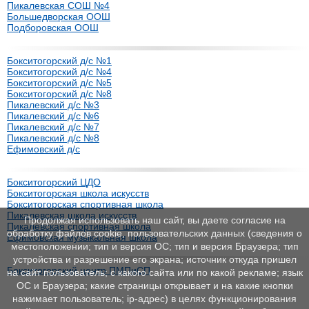
Пикалевская СОШ №4
Большедворская ООШ
Подборовская ООШ
Бокситогорский д/с №1
Бокситогорский д/с №4
Бокситогорский д/с №5
Бокситогорский д/с №8
Пикалевский д/с №3
Пикалевский д/с №6
Пикалевский д/с №7
Пикалевский д/с №8
Ефимовский д/с
Бокситогорский ЦДО
Бокситогорская школа искусств
Бокситогорская спортивная школа
Пикалевская школа искусств
Продолжая использовать наш сайт, вы даете согласие на
Пикалевская спортивная школа
обработку файлов cookie, пользовательских данных (сведения о
Ефимовская музыкальная школа
местоположении; тип и версия ОС; тип и версия Браузера; тип
устройства и разрешение его экрана; источник откуда пришел
Бокситогорский центр ПМПиСП
на сайт пользователь; с какого сайта или по какой рекламе; язык
ОС и Браузера; какие страницы открывает и на какие кнопки
нажимает пользователь; ip-адрес) в целях функционирования