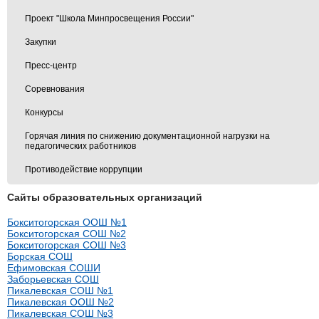
Проект "Школа Минпросвещения России"
Закупки
Пресс-центр
Соревнования
Конкурсы
Горячая линия по снижению документационной нагрузки на
педагогических работников
Противодействие коррупции
Сайты образовательных организаций
Бокситогорская ООШ №1
Бокситогорская СОШ №2
Бокситогорская СОШ №3
Борская СОШ
Ефимовская СОШИ
Заборьевская СОШ
Пикалевская СОШ №1
Пикалевская ООШ №2
Пикалевская СОШ №3