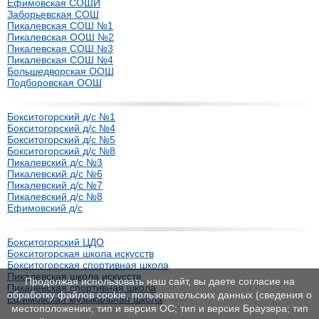
Ефимовская СОШИ
Заборьевская СОШ
Пикалевская СОШ №1
Пикалевская ООШ №2
Пикалевская СОШ №3
Пикалевская СОШ №4
Большедворская ООШ
Подборовская ООШ
Бокситогорский д/с №1
Бокситогорский д/с №4
Бокситогорский д/с №5
Бокситогорский д/с №8
Пикалевский д/с №3
Пикалевский д/с №6
Пикалевский д/с №7
Пикалевский д/с №8
Ефимовский д/с
Бокситогорский ЦДО
Бокситогорская школа искусств
Бокситогорская спортивная школа
Пикалевская школа искусств
Продолжая использовать наш сайт, вы даете согласие на
Пикалевская спортивная школа
обработку файлов cookie, пользовательских данных (сведения о
Ефимовская музыкальная школа
местоположении; тип и версия ОС; тип и версия Браузера; тип