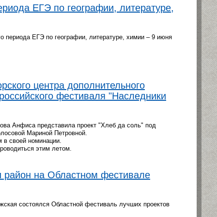
риода ЕГЭ по географии, литературе,
о периода ЕГЭ по географии, литературе, химии – 9 июня
орского центра дополнительного
российского фестиваля "Наследники
ова Анфиса представила проект "Хлеб да соль" под
олосовой Мариной Петровной.
м в своей номинации.
проводиться этим летом.
и район на Областном фестивале
ожская состоялся Областной фестиваль лучших проектов