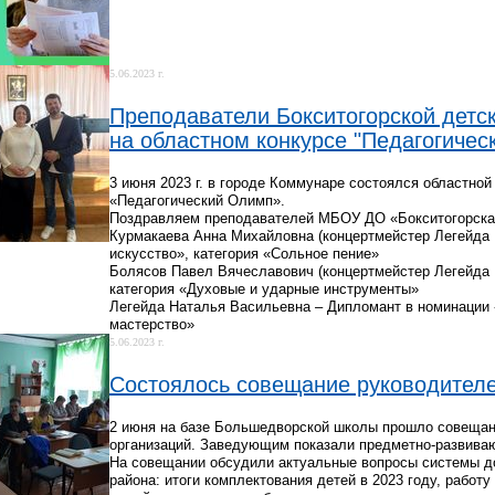
5.06.2023 г.
Преподаватели Бокситогорской детс
на областном конкурсе "Педагогичес
3 июня 2023 г. в городе Коммунаре состоялся областной
«Педагогический Олимп».
Поздравляем преподавателей МБОУ ДО «Бокситогорская
Курмакаева Анна Михайловна (концертмейстер Легейда Н
искусство», категория «Сольное пение»
Болясов Павел Вячеславович (концертмейстер Легейда 
категория «Духовые и ударные инструменты»
Легейда Наталья Васильевна – Дипломант в номинации 
мастерство»
5.06.2023 г.
Состоялось совещание руководител
2 июня на базе Большедворской школы прошло совещан
организаций. Заведующим показали предметно-развива
На совещании обсудили актуальные вопросы системы д
района: итоги комплектования детей в 2023 году, работ