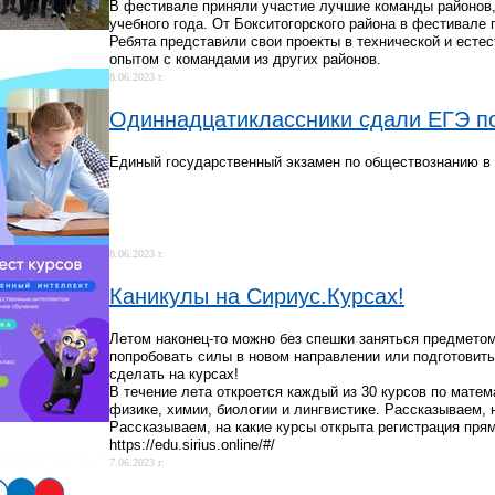
В фестивале приняли участие лучшие команды районов,
учебного года. От Бокситогорского района в фестивал
Ребята представили свои проекты в технической и есте
опытом с командами из других районов.
8.06.2023 г.
Одиннадцатиклассники сдали ЕГЭ п
Единый государственный экзамен по обществознанию в 
8.06.2023 г.
Каникулы на Сириус.Курсах!
Летом наконец-то можно без спешки заняться предметом
попробовать силы в новом направлении или подготовить
сделать на курсах!
В течение лета откроется каждый из 30 курсов по мате
физике, химии, биологии и лингвистике. Рассказываем, 
Рассказываем, на какие курсы открыта регистрация пря
https://edu.sirius.online/#/
7.06.2023 г.