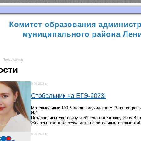
Комитет образования администр
муниципального района Лени
Пресс-центр
ости
9.06.2023 г.
Стобальник на ЕГЭ-2023!
Максимальные 100 баллов получила на ЕГЭ по географ
№1.
Поздравляем Екатерину и её педагога Каткову Инну Вла
Желаем такого же результата по остальным предметам!
8.06.2023 г.