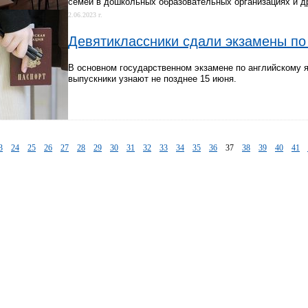
семей в дошкольных образовательных организациях и д
2.06.2023 г.
Девятиклассники сдали экзамены п
В основном государственном экзамене по английскому я
выпускники узнают не позднее 15 июня.
3
24
25
26
27
28
29
30
31
32
33
34
35
36
37
38
39
40
41