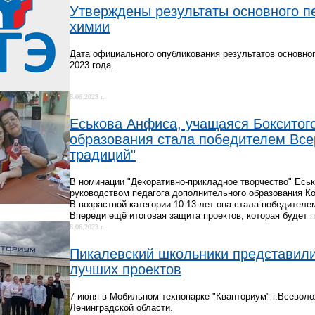
Утверждены результаты основного пе
химии
Дата официального опубликования результатов основног
2023 года.
8.06.2023 г.
Еськова Анфиса, учащаяся Бокситог
образования стала победителем Все
традиций"
В номинации "Декоративно-прикладное творчество" Еськ
руководством педагога дополнительного образования К
В возрастной категории 10-13 лет она стала победителе
Впереди ещё итоговая защита проектов, которая будет 
8.06.2023 г.
Пикалевский школьники представил
лучших проектов
7 июня в Мобильном технопарке "Кванториум" г.Всевол
Ленинградской области.