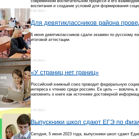
современном воспитательном процессе и его взаимодей
воспитания и создание условий для формирования социа
6.06.2023 г.
Для девятиклассников района прове
6 июня девятиклассников сдали экзамен по русскому яз
итоговой аттестации.
5.06.2023 г.
«У страниц нет границ»
Российский книжный союз проводит федеральную социа
интереса к чтению среди россиян. Ее цель — вовлечь в
напомнить о книге как источнике достоверной информац
5.06.2023 г.
Выпускники школ сдают ЕГЭ по физи
Сегодня, 5 июня 2023 года, выпускники школ сдают Еди