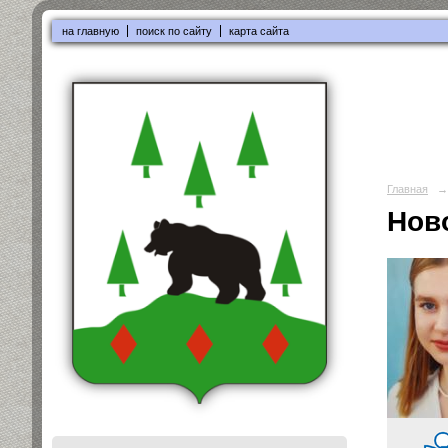
на главную
поиск по сайту
карта сайта
Главная
→
Нов