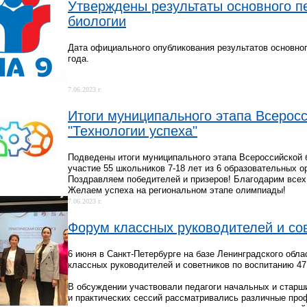
Утверждены результаты основного п
биологии
Дата официального опубликования результатов основног
года.
7.06.2023 г.
Итоги муниципального этапа Всеро
"Технологии успеха"
Подведены итоги муниципального этапа Всероссийской 
участие 55 школьников 7-18 лет из 6 образовательных о
Поздравляем победителей и призеров! Благодарим всех 
Желаем успеха на региональном этапе олимпиады!
7.06.2023 г.
Форум классных руководителей и со
6 июня в Санкт-Петербурге на базе Ленинградского обл
классных руководителей и советников по воспитанию 47
В обсуждении участвовали педагоги начальных и старши
и практических сессий рассматривались различные про