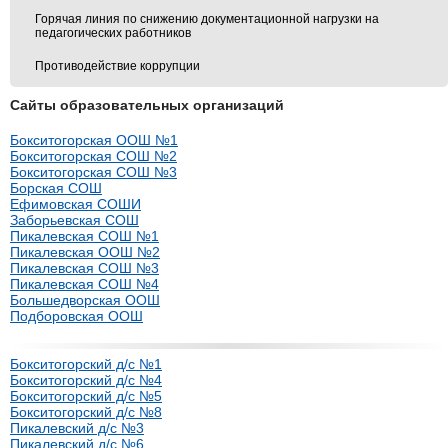
Горячая линия по снижению документационной нагрузки на
педагогических работников
Противодействие коррупции
Сайты образовательных организаций
Бокситогорская ООШ №1
Бокситогорская СОШ №2
Бокситогорская СОШ №3
Борская СОШ
Ефимовская СОШИ
Заборьевская СОШ
Пикалевская СОШ №1
Пикалевская ООШ №2
Пикалевская СОШ №3
Пикалевская СОШ №4
Большедворская ООШ
Подборовская ООШ
Бокситогорский д/с №1
Бокситогорский д/с №4
Бокситогорский д/с №5
Бокситогорский д/с №8
Пикалевский д/с №3
Пикалевский д/с №6