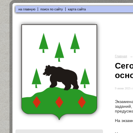
на главную
поиск по сайту
карта сайта
Главная
→
Сег
осно
9 июня 2025 г
Экзамена
заданий
предусма
На экзам