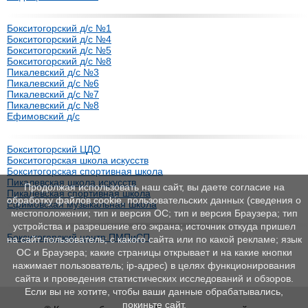
Бокситогорский д/с №1
Бокситогорский д/с №4
Бокситогорский д/с №5
Бокситогорский д/с №8
Пикалевский д/с №3
Пикалевский д/с №6
Пикалевский д/с №7
Пикалевский д/с №8
Ефимовский д/с
Бокситогорский ЦДО
Бокситогорская школа искусств
Бокситогорская спортивная школа
Пикалевская школа искусств
Продолжая использовать наш сайт, вы даете согласие на
Пикалевская спортивная школа
обработку файлов cookie, пользовательских данных (сведения о
Ефимовская музыкальная школа
местоположении; тип и версия ОС; тип и версия Браузера; тип
устройства и разрешение его экрана; источник откуда пришел
Бокситогорский центр ПМПиСП
на сайт пользователь; с какого сайта или по какой рекламе; язык
ОС и Браузера; какие страницы открывает и на какие кнопки
нажимает пользователь; ip-адрес) в целях функционирования
сайта и проведения статистических исследований и обзоров.
Если вы не хотите, чтобы ваши данные обрабатывались,
покиньте сайт.