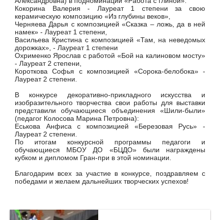
Александровна)
в подноминации «Работа с глиной»:
Кокорина Валерия - Лауреат 1 степени за свою
керамическую композицию «Из глубины веков»,
Черняева Дарья с композицией «Сказка – ложь, да в ней
намек»
-
Лауреат 1 степени,
Васильева Кристина с композицией «Там, на неведомых
дорожках»,
-
Лауреат 1 степени
Охрименко Ярослав с работой «Бой на калиновом мосту»
- Лауреат 2 степени,
Короткова Софья с композицией «Сорока-белобока» -
Лауреат 2 степени.
В конкурсе декоративно-прикладного искусства и
изобразительного творчества свои работы для выставки
представили обучающиеся объединения «Шили-были»
(педагог Колосова Марина Петровна):
Еськова Анфиса с композицией «Березовая Русь» -
Лауреат 2 степени.
По итогам конкурсной программы педагоги и
обучающиеся МБОУ ДО «БЦДО» были награждены
кубком и дипломом Гран-при в этой номинации.
Благодарим всех за участие в конкурсе, поздравляем с
победами и желаем дальнейших творческих успехов!