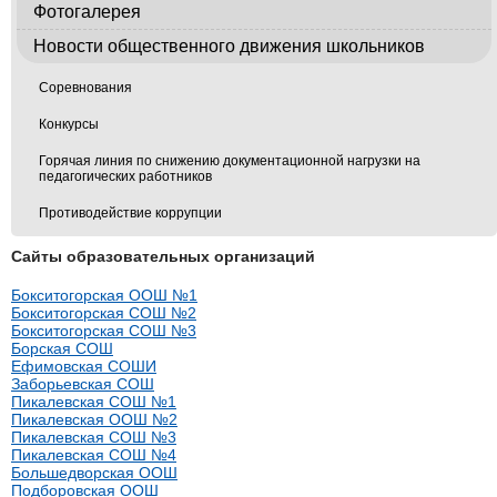
Фотогалерея
Новости общественного движения школьников
Соревнования
Конкурсы
Горячая линия по снижению документационной нагрузки на
педагогических работников
Противодействие коррупции
Сайты образовательных организаций
Бокситогорская ООШ №1
Бокситогорская СОШ №2
Бокситогорская СОШ №3
Борская СОШ
Ефимовская СОШИ
Заборьевская СОШ
Пикалевская СОШ №1
Пикалевская ООШ №2
Пикалевская СОШ №3
Пикалевская СОШ №4
Большедворская ООШ
Подборовская ООШ