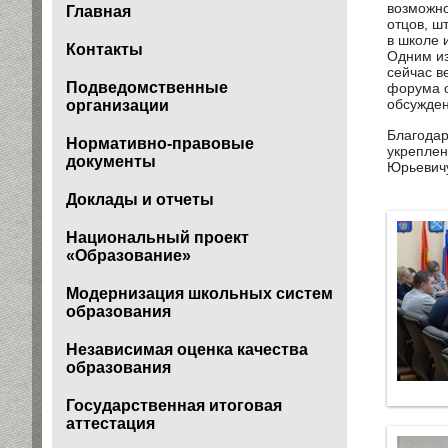
возможно
Главная
отцов, ш
в школе 
Контакты
Одним из
сейчас в
Подведомственные
форума о
обсужден
организации
Благодар
Нормативно-правовые
укреплен
документы
Юрьевичу
Доклады и отчеты
Национальный проект
«Образование»
Модернизация школьных систем
образования
Независимая оценка качества
образования
Государственная итоговая
аттестация