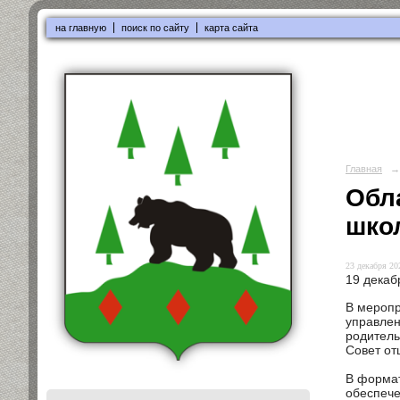
на главную
поиск по сайту
карта сайта
Главная
→
Обл
шко
23 декабря 202
19 декаб
В меропр
управлен
родитель
Совет от
В формат
обеспече