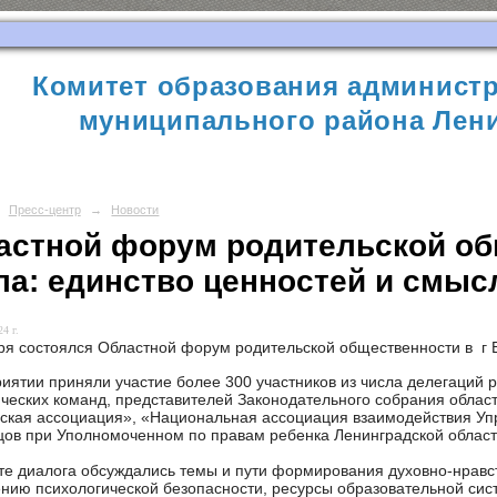
Комитет образования администр
муниципального района Лени
Пресс-центр
→
Новости
астной форум родительской об
ла: единство ценностей и смыс
4 г.
ря состоялся Областной форум родительской общественности в г 
иятии приняли участие более 300 участников из числа делегаций
ческих команд, представителей Законодательного собрания облас
ская ассоциация», «Национальная ассоциация взаимодействия Уп
цов при Уполномоченном по правам ребенка Ленинградской област
е диалога обсуждались темы и пути формирования духовно-нравст
нию психологической безопасности, ресурсы образовательной сис