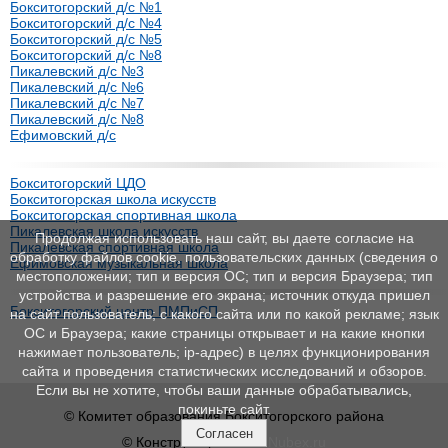
Бокситогорский д/с №1
Бокситогорский д/с №4
Бокситогорский д/с №5
Бокситогорский д/с №8
Пикалевский д/с №3
Пикалевский д/с №6
Пикалевский д/с №7
Пикалевский д/с №8
Ефимовский д/с
Бокситогорский ЦДО
Бокситогорская школа искусств
Бокситогорская спортивная школа
Пикалевская школа искусств
Продолжая использовать наш сайт, вы даете согласие на
Пикалевская спортивная школа
обработку файлов cookie, пользовательских данных (сведения о
Ефимовская музыкальная школа
местоположении; тип и версия ОС; тип и версия Браузера; тип
устройства и разрешение его экрана; источник откуда пришел
Бокситогорский центр ПМПиСП
на сайт пользователь; с какого сайта или по какой рекламе; язык
ОС и Браузера; какие страницы открывает и на какие кнопки
нажимает пользователь; ip-адрес) в целях функционирования
сайта и проведения статистических исследований и обзоров.
Если вы не хотите, чтобы ваши данные обрабатывались,
покиньте сайт.
© Комитет образования Бокситогорского района
Согласен
© Конструктор сайтов
Nubex.ru