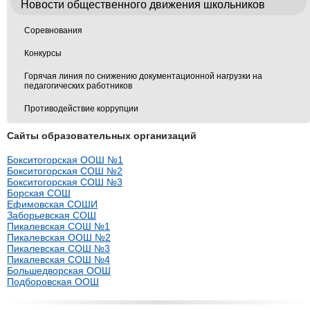
Новости общественного движения школьников
Соревнования
Конкурсы
Горячая линия по снижению документационной нагрузки на
педагогических работников
Противодействие коррупции
Сайты образовательных организаций
Бокситогорская ООШ №1
Бокситогорская СОШ №2
Бокситогорская СОШ №3
Борская СОШ
Ефимовская СОШИ
Заборьевская СОШ
Пикалевская СОШ №1
Пикалевская ООШ №2
Пикалевская СОШ №3
Пикалевская СОШ №4
Большедворская ООШ
Подборовская ООШ