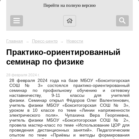
Перейти на полную версию
Главная
Пресс-центр
Новости
→
→
Практико-ориентированный
семинар по физике
28 февраля 2024 г.
28 февраля 2024 года на базе МБОУ «Бокситогорская
СОШ № 3» состоялся практико-ориентированный
семинар по профильному обучению и сетевому
наставничеству, 9-11 классы для учителей
физики. Семинар открыл Фёдоров Олег Валентинович,
учитель физики МБОУ «Бокситогорская СОШ № 3»,
уроком в 10 классе по теме
«Линии напряженности
электрического поля
». Чупахина Вера Георгиевна,
учитель физики МБОУ «Бокситогорская СОШ № 2»,
провела мастер-класс по теме «Использование ЦОР для
проведения дистанционных занятий». Педагогическим
опытом по теме «Приёмы и методы формирования