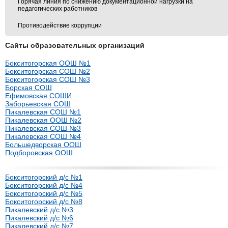
Горячая линия по снижению документационной нагрузки на
педагогических работников
Противодействие коррупции
Сайты образовательных организаций
Бокситогорская ООШ №1
Бокситогорская СОШ №2
Бокситогорская СОШ №3
Борская СОШ
Ефимовская СОШИ
Заборьевская СОШ
Пикалевская СОШ №1
Пикалевская ООШ №2
Пикалевская СОШ №3
Пикалевская СОШ №4
Большедворская ООШ
Подборовская ООШ
Бокситогорский д/с №1
Бокситогорский д/с №4
Бокситогорский д/с №5
Бокситогорский д/с №8
Пикалевский д/с №3
Пикалевский д/с №6
Пикалевский д/с №7