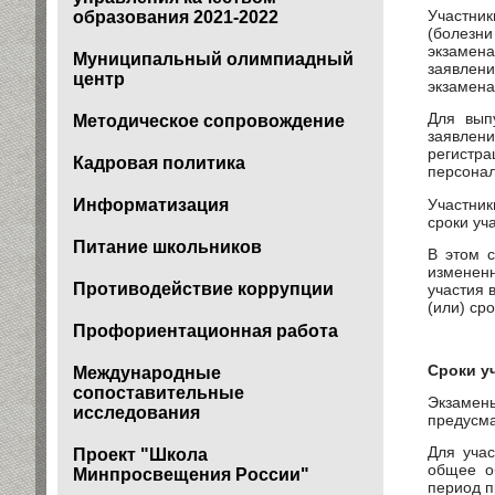
Участни
образования 2021-2022
(болезни
экзамен
Муниципальный олимпиадный
заявлени
центр
экзамена
Для вып
Методическое сопровождение
заявлен
регистра
Кадровая политика
персонал
Информатизация
Участник
сроки уч
Питание школьников
В этом 
измененн
Противодействие коррупции
участия 
(или) ср
Профориентационная работа
Сроки уч
Международные
сопоставительные
Экзамен
исследования
предусма
Для уча
Проект "Школа
общее о
Минпросвещения России"
период п