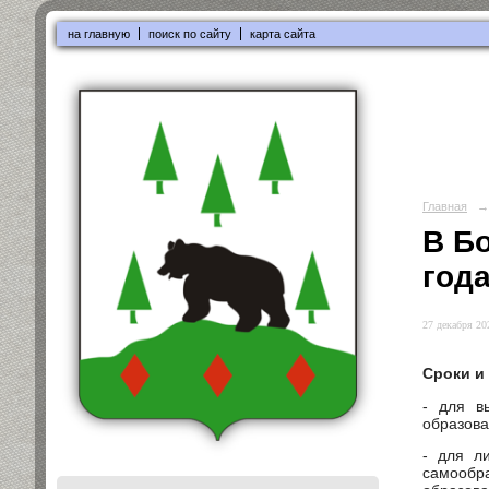
на главную
поиск по сайту
карта сайта
Главная
→
В Б
год
27 декабря 202
Сроки и 
- для в
образова
- для л
самообр