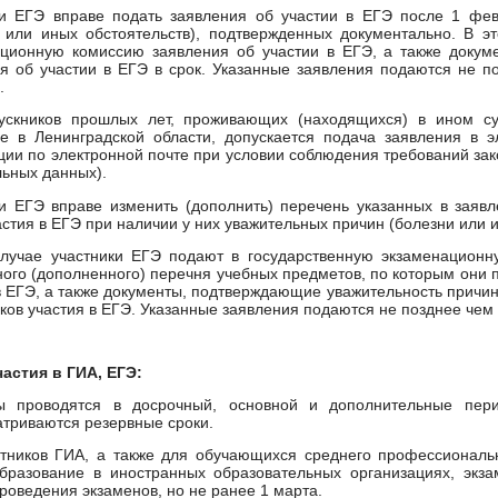
ки ЕГЭ вправе подать заявления об участии в ЕГЭ после 1 фев
 или иных обстоятельств), подтвержденных документально. В э
ационную комиссию заявления об участии в ЕГЭ, а также докум
я об участии в ЕГЭ в срок. Указанные заявления подаются не п
.
ускников прошлых лет, проживающих (находящихся) в ином с
ие в Ленинградской области, допускается подача заявления в 
ции по электронной почте при условии соблюдения требований за
ьных данных).
и ЕГЭ вправе изменить (дополнить) перечень указанных в заяв
астия в ЕГЭ при наличии у них уважительных причин (болезни или 
случае участники ЕГЭ подают в государственную экзаменационн
ого (дополненного) перечня учебных предметов, по которым они п
в ЕГЭ, а также документы, подтверждающие уважительность причи
оков участия в ЕГЭ. Указанные заявления подаются не позднее чем
астия в ГИА, ЕГЭ:
ы проводятся в досрочный, основной и дополнительные пер
триваются резервные сроки.
стников ГИА, а также для обучающихся среднего профессиональ
бразование в иностранных образовательных организациях, экз
роведения экзаменов, но не ранее 1 марта.