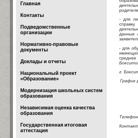
образова
Главная
деятельн
родителе
Контакты
- для л
справку
Подведомственные
деятельн
организации
данные 
заявител
Нормативно-правовые
- для об
документы
имеющих
среднее
Доклады и отчеты
Бокситог
г. Бокси
Национальный проект
«Образование»
График р
пятниц
Модернизация школьных систем
образования
переры
Независимая оценка качества
выход
образования
Телефон:
Государственная итоговая
Контакт
аттестация