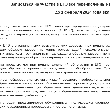
Записаться на участие в ЕГЭ все перечисленные 
до 1 февраля 2024 года вк
ие подаются участниками ЕГЭ лично при предъявлении докуме
льного пенсионного страхования (СНИЛС), или их родителя
ов, удостоверяющих личность, или уполномоченными лицами при 
ости.
ки ЕГЭ с ограниченными возможностями здоровья при подаче за
щим образом заверенную копию рекомендаций психолого-медико
ы и инвалиды - оригинал или надлежащим образом заверенную к
 или надлежащим образом заверенную копию рекомендаций психол
ики прошлых лет при подаче заявлений об участии в ЕГЭ пре
им образом заверенные копии документов об образовании. Ориг
яется с заверенным переводом с иностранного языка.
иеся образовательных организаций среднего профессионально
разование в иностранных образовательных организациях, при по
изации, осуществляющей образовательную деятельность, в кото
тельных программ среднего общего образования или завершение
ния в текущем учебном году.
л справки предъявляется обучающимся, получающим среднее 
ции, с заверенным переводом с иностранного языка.