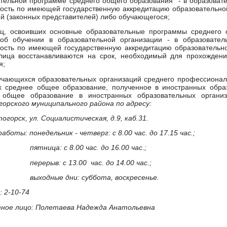
тельной программе среднего общего образования - в образоват
ость по имеющей государственную аккредитацию образовательн
й (законных представителей) либо обучающегося;
иц, освоивших основные образовательные программы среднего
 об обучении в образовательной организации - в образовате
ость по имеющей государственную аккредитацию образовательно
лица восстанавливаются на срок, необходимый для прохождения
я;
учающихся образовательных организаций среднего профессиональ
 среднее общее образование, полученное в иностранных обра
 общее образование в иностранных образовательных орган
орского муниципального района по адресу:
тогорск, ул. Социалистическая, д.9, каб.31.
аботы: понедельник - четверг: с 8.00 час. до 17.15 час.;
а: с 8.00 час. до 16.00 час.;
в: с 13.00 час. до 14.00 час.;
ные дни: суббота, воскресенье.
 2-10-74
ное лицо: Полетаева Надежда Анатольевна