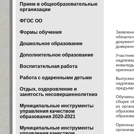
Прием в общеобразовательные
организации
ФГОС ОО
Формы обучения
Заявлен
обязате
документ
Дошкольное образование
доверенн
Дополнительное образование
Участни
надлежа
инвалид
Воспитательная работа
оригинал
Работа с одаренными детьми
Выпускн
надлежащ
предъявл
Отдых, оздоровление и
занятость несовершеннолетних
Обучающ
общее об
Муниципальные инструменты
из орган
управления качеством
образова
образова
образования 2020-2021
Оригина
Муниципальные инструменты
организа
управления качеством