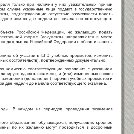
раля только при наличии у них уважительных причин
том случае указанные лица подают в государственную
енты, подтверждающие отсутствие возможности подать
озднее чем за две недели до начала соответствующего
убъекте Российской Федерации, но желающих подать
электронной форме (документы направляются в место
конодательства Российской Федерации в области защиты
лениях об участии в ЕГЭ учебных предметов, изменить
иных обстоятельств), подтвержденных документально.
ую комиссию соответствующие заявления с указанием
ланируют сдавать экзамены, и (или) измененных сроков
н изменения (дополнения) перечня учебных предметов и
 за две недели до начала соответствующего экзамена.
иоды. В каждом из периодов проведения экзаменов
ного образования, обучающихся, получающих среднее
амены по их желанию могут проводиться в досрочный