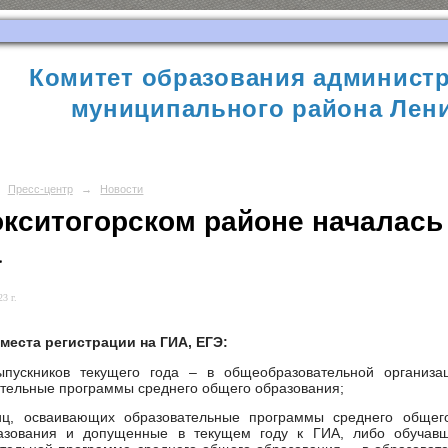
Комитет образования администр
муниципального района Лени
Пресс-центр
→
Новости
окситогорском районе началась 
а
3 г.
места регистрации на ГИА, ЕГЭ:
ыпускников текущего года – в общеобразовательной организа
тельные программы среднего общего образования;
иц, осваивающих образовательные программы среднего общег
азования и допущенные в текущем году к ГИА, либо обучавш