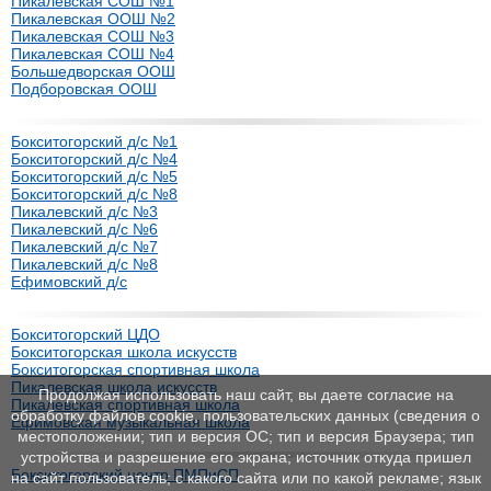
Пикалевская СОШ №1
Пикалевская ООШ №2
Пикалевская СОШ №3
Пикалевская СОШ №4
Большедворская ООШ
Подборовская ООШ
Бокситогорский д/с №1
Бокситогорский д/с №4
Бокситогорский д/с №5
Бокситогорский д/с №8
Пикалевский д/с №3
Пикалевский д/с №6
Пикалевский д/с №7
Пикалевский д/с №8
Ефимовский д/с
Бокситогорский ЦДО
Бокситогорская школа искусств
Бокситогорская спортивная школа
Пикалевская школа искусств
Продолжая использовать наш сайт, вы даете согласие на
Пикалевская спортивная школа
обработку файлов cookie, пользовательских данных (сведения о
Ефимовская музыкальная школа
местоположении; тип и версия ОС; тип и версия Браузера; тип
устройства и разрешение его экрана; источник откуда пришел
Бокситогорский центр ПМПиСП
на сайт пользователь; с какого сайта или по какой рекламе; язык