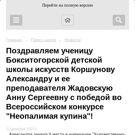
Перейти на полную версию
Главная
Пресс-центр
Новости
→
→
Поздравляем ученицу
Бокситогорской детской
школы искусств Коршунову
Александру и ее
преподавателя Жадовскую
Анну Сергеевну с победой во
Всероссийском конкурсе
"Неопалимая купина"!
21 декабря 2023 г.
Александра заняла II место в номинации "Художественно-