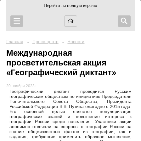
Перейти на полную версию
Главная
Пресс-центр
Новости
→
→
Международная
просветительская акция
«Географический диктант»
20 ноября 2023 г.
Географический диктант проводится Русским
географическим обществом по инициативе Председателя
Попечительского Совета Общества, Президента
Российской Федерации В.В. Путина ежегодно с 2015 года.
Его основной целью является популяризация
географических знаний и повышение интереса к
географии России среди населения.
Участники акции
анонимно отвечали на вопросы о географии России на
знание общеизвестных фактов из географии, так и
задания, требующие применить образное мышление,