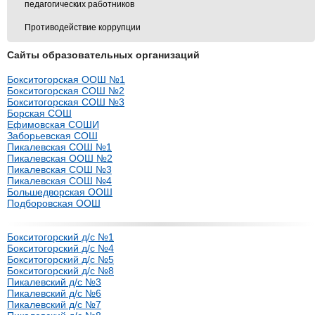
педагогических работников
Противодействие коррупции
Сайты образовательных организаций
Бокситогорская ООШ №1
Бокситогорская СОШ №2
Бокситогорская СОШ №3
Борская СОШ
Ефимовская СОШИ
Заборьевская СОШ
Пикалевская СОШ №1
Пикалевская ООШ №2
Пикалевская СОШ №3
Пикалевская СОШ №4
Большедворская ООШ
Подборовская ООШ
Бокситогорский д/с №1
Бокситогорский д/с №4
Бокситогорский д/с №5
Бокситогорский д/с №8
Пикалевский д/с №3
Пикалевский д/с №6
Пикалевский д/с №7