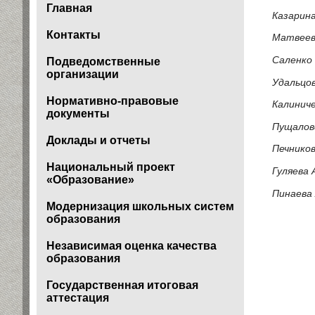
Главная
Казарин
Контакты
Матвеев
Саленко
Подведомственные
организации
Удальцо
Нормативно-правовые
Калинич
документы
Пущалов
Доклады и отчеты
Печнико
Национальный проект
Гуляева
«Образование»
Пинаева
Модернизация школьных систем
образования
Независимая оценка качества
образования
Государственная итоговая
аттестация