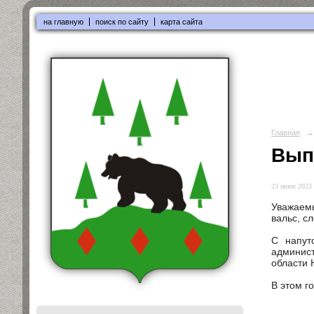
на главную
поиск по сайту
карта сайта
Главная
→
Вып
23 июня 2023 
Уважаемы
вальс, с
С напут
админис
области 
В этом г