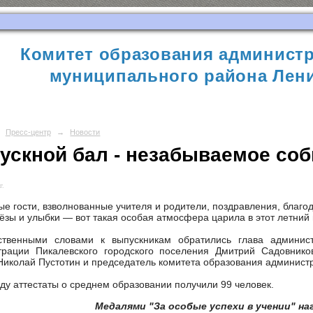
Комитет образования администр
муниципального района Лени
Пресс-центр
→
Новости
ускной бал - незабываемое соб
г.
е гости, взволнованные учителя и родители, поздравления, благо
лёзы и улыбки — вот такая особая атмосфера царила в этот летний
ственными словами к выпускникам обратились глава админист
трации Пикалевского городского поселения Дмитрий Садовников
Николай Пустотин и председатель комитета образования админист
оду аттестаты о среднем образовании получили 99 человек.
Медалями "За особые успехи в учении" на