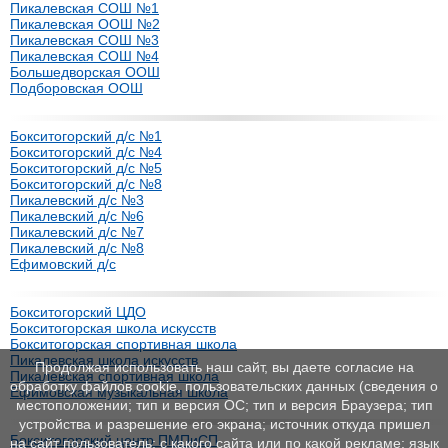
Пикалевская СОШ №1
Пикалевская ООШ №2
Пикалевская СОШ №3
Пикалевская СОШ №4
Большедворская ООШ
Подборовская ООШ
Бокситогорский д/с №1
Бокситогорский д/с №4
Бокситогорский д/с №5
Бокситогорский д/с №8
Пикалевский д/с №3
Пикалевский д/с №6
Пикалевский д/с №7
Пикалевский д/с №8
Ефимовский д/с
Бокситогорский ЦДО
Бокситогорская школа искусств
Бокситогорская спортивная школа
Пикалевская школа искусств
Продолжая использовать наш сайт, вы даете согласие на
Пикалевская спортивная школа
обработку файлов cookie, пользовательских данных (сведения о
Ефимовская музыкальная школа
местоположении; тип и версия ОС; тип и версия Браузера; тип
устройства и разрешение его экрана; источник откуда пришел
Бокситогорский центр ПМПиСП
на сайт пользователь; с какого сайта или по какой рекламе; язык