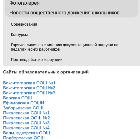
Фотогалерея
Новости общественного движения школьников
Соревнования
Конкурсы
Горячая линия по снижению документационной нагрузки на
педагогических работников
Противодействие коррупции
Сайты образовательных организаций
Бокситогорская ООШ №1
Бокситогорская СОШ №2
Бокситогорская СОШ №3
Борская СОШ
Ефимовская СОШИ
Заборьевская СОШ
Пикалевская СОШ №1
Пикалевская ООШ №2
Пикалевская СОШ №3
Пикалевская СОШ №4
Большедворская ООШ
Подборовская ООШ