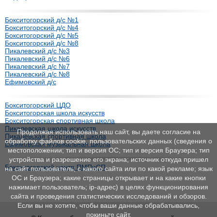
Бокситогорский д/с №1
Бокситогорский д/с №4
Бокситогорский д/с №5
Бокситогорский д/с №8
Пикалевский д/с №3
Пикалевский д/с №6
Пикалевский д/с №7
Пикалевский д/с №8
Ефимовский д/с
Бокситогорский ЦДО
Бокситогорская школа искусств
Бокситогорская спортивная школа
Пикалевская школа искусств
Продолжая использовать наш сайт, вы даете согласие на
Пикалевская спортивная школа
обработку файлов cookie, пользовательских данных (сведения о
Ефимовская музыкальная школа
местоположении; тип и версия ОС; тип и версия Браузера; тип
устройства и разрешение его экрана; источник откуда пришел
Бокситогорский центр ПМПиСП
на сайт пользователь; с какого сайта или по какой рекламе; язык
ОС и Браузера; какие страницы открывает и на какие кнопки
нажимает пользователь; ip-адрес) в целях функционирования
сайта и проведения статистических исследований и обзоров.
Если вы не хотите, чтобы ваши данные обрабатывались,
покиньте сайт.