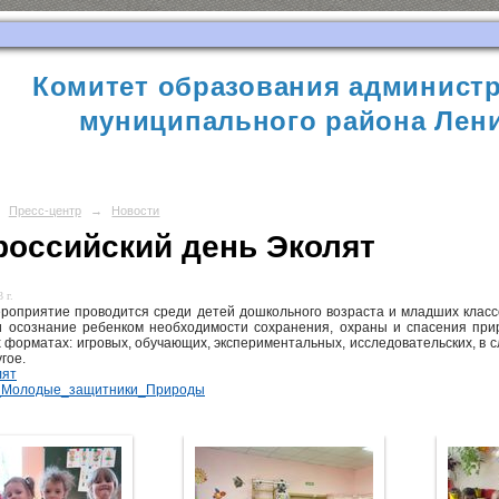
Комитет образования администр
муниципального района Лени
Пресс-центр
→
Новости
российский день Эколят
 г.
роприятие проводится среди детей дошкольного возраста и младших классо
и осознание ребенком необходимости сохранения, охраны и спасения при
 форматах: игровых, обучающих, экспериментальных, исследовательских, в сл
гое.
лят
_Молодые_защитники_Природы