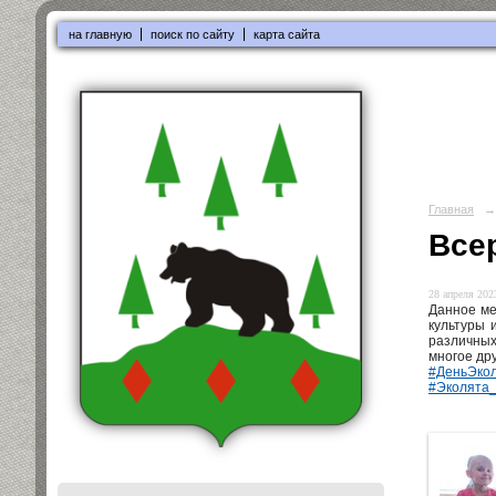
на главную
поиск по сайту
карта сайта
Главная
→
Все
28 апреля 2023
Данное ме
культуры 
различных
многое дру
#ДеньЭко
#Эколята