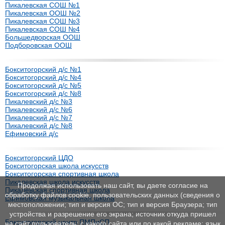
Пикалевская СОШ №1
Пикалевская ООШ №2
Пикалевская СОШ №3
Пикалевская СОШ №4
Большедворская ООШ
Подборовская ООШ
Бокситогорский д/с №1
Бокситогорский д/с №4
Бокситогорский д/с №5
Бокситогорский д/с №8
Пикалевский д/с №3
Пикалевский д/с №6
Пикалевский д/с №7
Пикалевский д/с №8
Ефимовский д/с
Бокситогорский ЦДО
Бокситогорская школа искусств
Бокситогорская спортивная школа
Пикалевская школа искусств
Продолжая использовать наш сайт, вы даете согласие на
Пикалевская спортивная школа
обработку файлов cookie, пользовательских данных (сведения о
Ефимовская музыкальная школа
местоположении; тип и версия ОС; тип и версия Браузера; тип
устройства и разрешение его экрана; источник откуда пришел
Бокситогорский центр ПМПиСП
на сайт пользователь; с какого сайта или по какой рекламе; язык