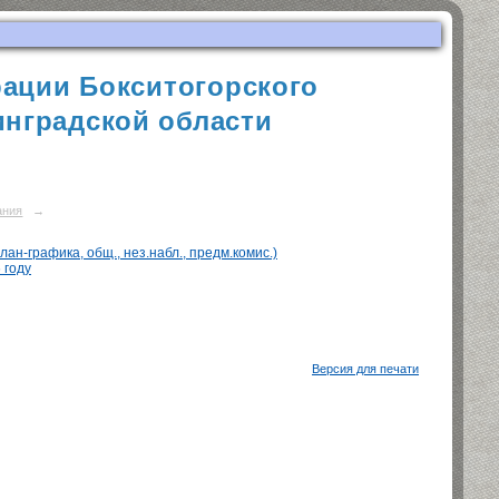
ации Бокситогорского
нградской области
ания
→
ан-графика, общ., нез.набл., предм.комис.)
 году
Версия для печати