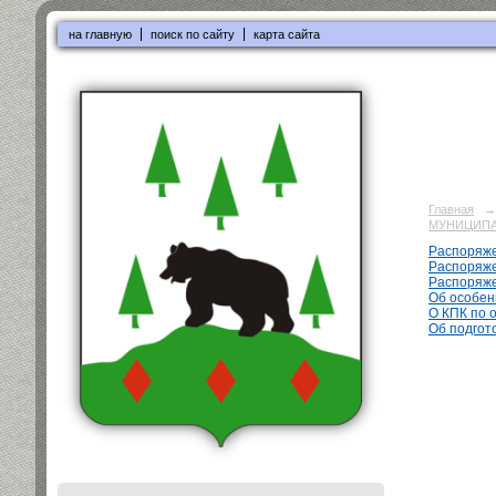
на главную
поиск по сайту
карта сайта
Главная
→
МУНИЦИПА
Распоряжен
Распоряже
Распоряже
Об особен
О КПК по 
Об подгот