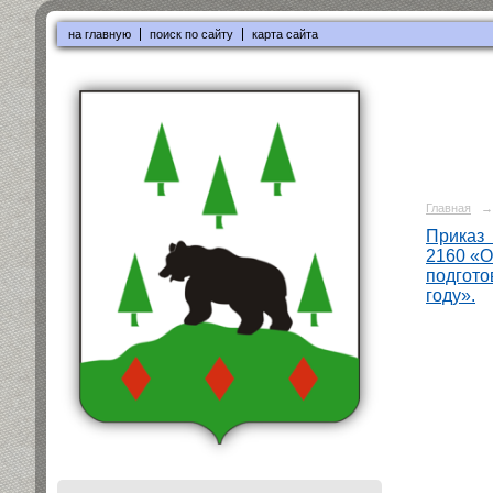
на главную
поиск по сайту
карта сайта
Главная
→
Приказ 
2160 «О
подгото
году».