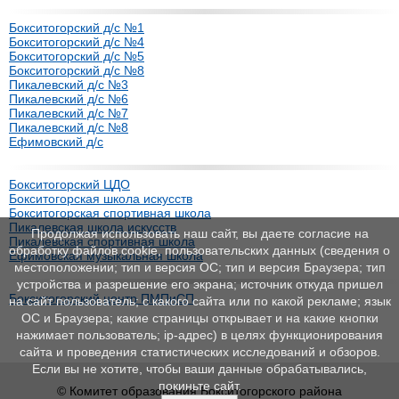
Бокситогорский д/с №1
Бокситогорский д/с №4
Бокситогорский д/с №5
Бокситогорский д/с №8
Пикалевский д/с №3
Пикалевский д/с №6
Пикалевский д/с №7
Пикалевский д/с №8
Ефимовский д/с
Бокситогорский ЦДО
Бокситогорская школа искусств
Бокситогорская спортивная школа
Пикалевская школа искусств
Продолжая использовать наш сайт, вы даете согласие на
Пикалевская спортивная школа
обработку файлов cookie, пользовательских данных (сведения о
Ефимовская музыкальная школа
местоположении; тип и версия ОС; тип и версия Браузера; тип
устройства и разрешение его экрана; источник откуда пришел
Бокситогорский центр ПМПиСП
на сайт пользователь; с какого сайта или по какой рекламе; язык
ОС и Браузера; какие страницы открывает и на какие кнопки
нажимает пользователь; ip-адрес) в целях функционирования
сайта и проведения статистических исследований и обзоров.
Если вы не хотите, чтобы ваши данные обрабатывались,
покиньте сайт.
© Комитет образования Бокситогорского района