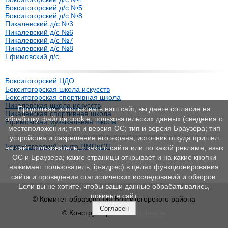
Бокситогорский д/с №5
Бокситогорский д/с №8
Пикалевский д/с №3
Пикалевский д/с №6
Пикалевский д/с №7
Пикалевский д/с №8
Ефимовский д/с
Бокситогорский ЦДО
Бокситогорская школа искусств
Бокситогорская спортивная школа
Пикалевская школа искусств
Продолжая использовать наш сайт, вы даете согласие на
Пикалевская спортивная школа
обработку файлов cookie, пользовательских данных (сведения о
Ефимовская музыкальная школа
местоположении; тип и версия ОС; тип и версия Браузера; тип
устройства и разрешение его экрана; источник откуда пришел
Бокситогорский центр ПМПиСП
на сайт пользователь; с какого сайта или по какой рекламе; язык
ОС и Браузера; какие страницы открывает и на какие кнопки
нажимает пользователь; ip-адрес) в целях функционирования
сайта и проведения статистических исследований и обзоров.
Если вы не хотите, чтобы ваши данные обрабатывались,
покиньте сайт.
© Комитет образования Бокситогорского района
Согласен
© Конструктор сайтов
Nubex.ru